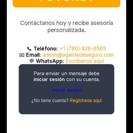
Contáctanos hoy y recibe asesoría
personalizada.
📞
Teléfono:
+1 (786) 426-6565
📧
Email:
admin@agentedeseguro.com
💬
WhatsApp:
Escríbenos aquí
Para enviar un mensaje debe
iniciar sesión
con su cuenta.
Iniciar sesión
¿No tiene cuenta?
Regístrese aquí