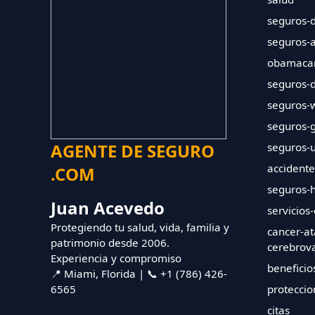
seguros-d
seguros-a
obamaca
seguros-
seguros-w
seguros-g
AGENTE DE SEGURO
seguros-u
accidente
.COM
seguros-h
Juan Acevedo
servicios
Protegiendo tu salud, vida, familia y
cancer-at
patrimonio desde 2006.
cerebrova
Experiencia y compromiso
beneficio
📍 Miami, Florida | 📞 +1 (786) 426-
6565
proteccio
citas