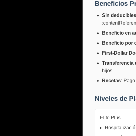
Beneficios P
Sin deducibles
:contentReferen
Beneficio en a
Beneficio por 
First-Dollar Do
Transferencia d
hijos.
Recetas:
Pago d
Niveles de P
Elite Plus
Hospitalizació