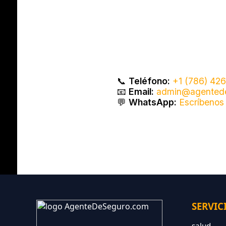
📞
Teléfono:
+1 (786) 42
📧
Email:
admin@agented
💬
WhatsApp:
Escríbenos
SERVIC
salud