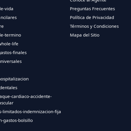
e-vida
Preguntas Frecuentes
ncilares
Política de Privacidad
re
Términos y Condiciones
de-termino
Mapa del Sitio
hole-life
astos-finales
niversales
ospitalizacion
-dentales
aque-cardiaco-accidente-
scular
s-limitados-indemnizacion-fija
n-gastos-bolsillo