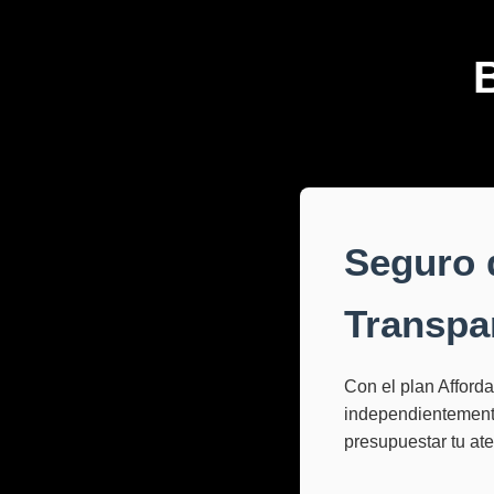
Seguro 
Transpar
Con el plan Afforda
independientemente
presupuestar tu at