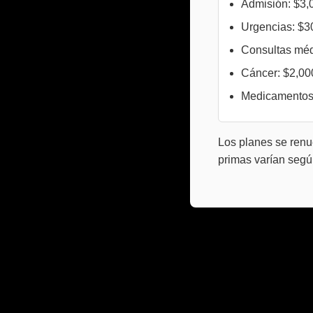
Admisión: $3,
Urgencias: $3
Consultas méd
Cáncer: $2,00
Medicamentos:
Los planes se renu
primas varían según