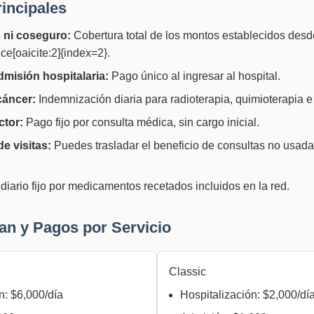
rincipales
 ni coseguro:
Cobertura total de los montos establecidos desde
ce[oaicite:2]{index=2}.
dmisión hospitalaria:
Pago único al ingresar al hospital.
cáncer:
Indemnización diaria para radioterapia, quimioterapia e
ctor:
Pago fijo por consulta médica, sin cargo inicial.
e visitas:
Puedes trasladar el beneficio de consultas no usad
iario fijo por medicamentos recetados incluidos en la red.
lan y Pagos por Servicio
Classic
n: $6,000/día
Hospitalización: $2,000/dí