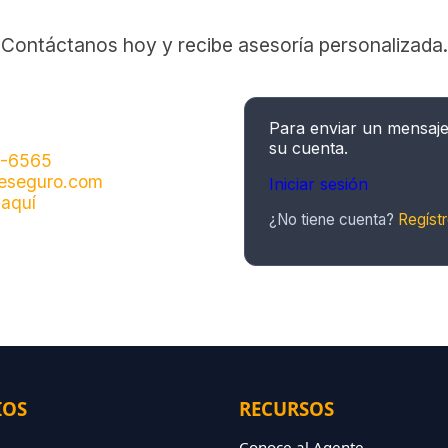
Contáctanos hoy y recibe asesoría personalizada.
Para enviar un mensaj
su cuenta.
6-6565
eseguro.com
Iniciar sesión
 aquí
¿No tiene cuenta?
Regístr
IOS
RECURSOS
Conoce al Agente