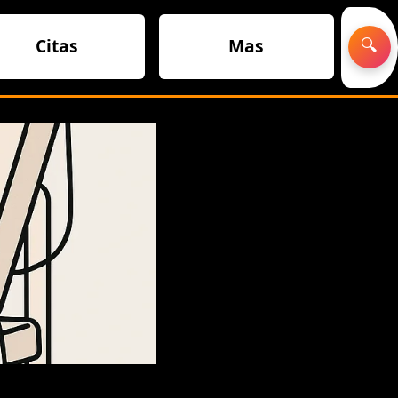
Citas
Mas
🔍