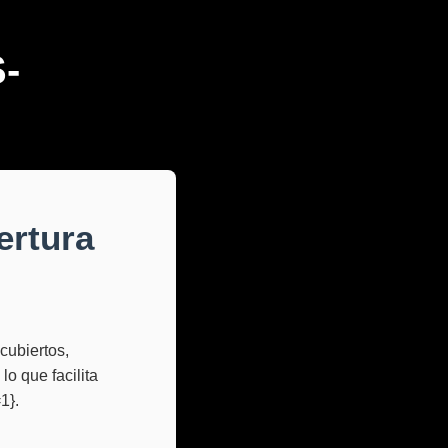
-
ertura
cubiertos,
o que facilita
1}.