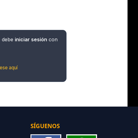
e debe
iniciar sesión
con
ese aquí
SÍGUENOS