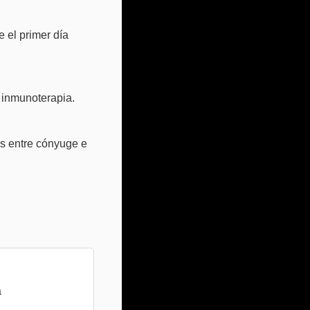
 el primer día
 inmunoterapia.
as entre cónyuge e
a