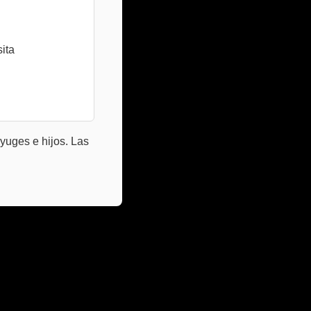
ita
yuges e hijos. Las