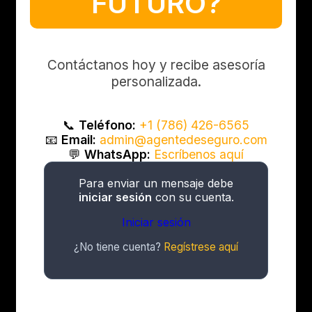
FUTURO?
Contáctanos hoy y recibe asesoría
personalizada.
📞
Teléfono:
+1 (786) 426-6565
📧
Email:
admin@agentedeseguro.com
💬
WhatsApp:
Escríbenos aquí
Para enviar un mensaje debe
iniciar sesión
con su cuenta.
Iniciar sesión
¿No tiene cuenta?
Regístrese aquí