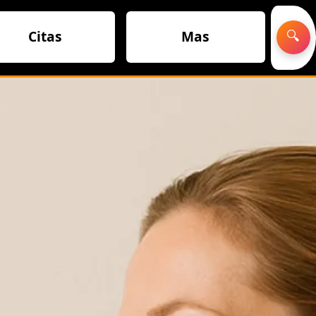
Citas
Mas
🔍