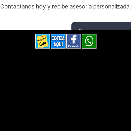
Contáctanos hoy y recibe asesoría personalizada.
Para enviar un mensaj
su cuenta.
6-6565
eseguro.com
Iniciar sesión
 aquí
¿No tiene cuenta?
Regístr
IOS
RECURSOS
Conoce al Agente