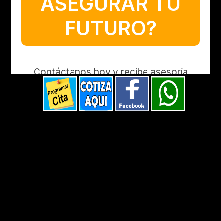
ASEGURAR TU
FUTURO?
Contáctanos hoy y recibe asesoría
personalizada.
📞
Teléfono:
+1 (786) 426-6565
📧
Email:
admin@agentedeseguro.com
💬
WhatsApp:
Escríbenos aquí
Para enviar un mensaje debe
iniciar sesión
con su cuenta.
Iniciar sesión
¿No tiene cuenta?
Regístrese aquí