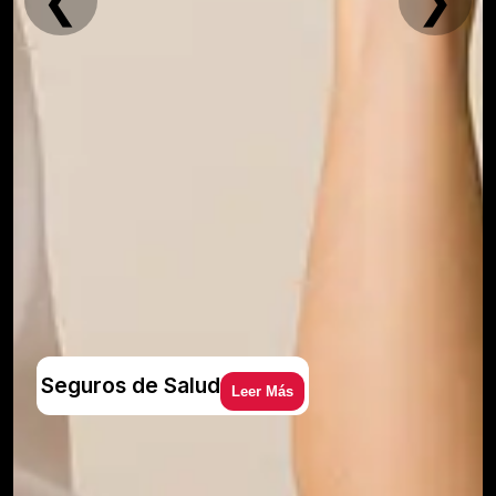
❮
❯
Seguros de Salud
Leer Más