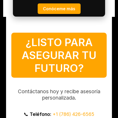
Conóceme más
¿LISTO PARA
ASEGURAR TU
FUTURO?
Contáctanos hoy y recibe asesoría
personalizada.
📞
Teléfono:
+1 (786) 426-6565